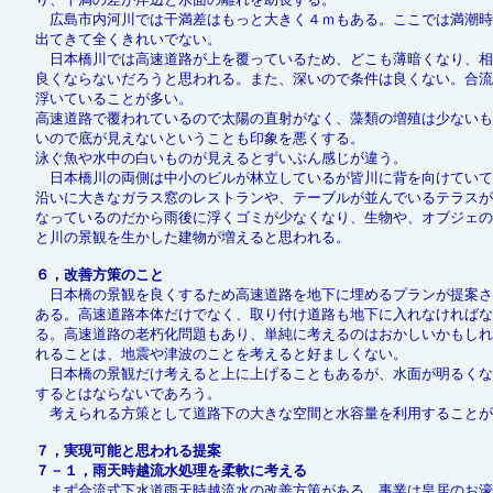
広島市内河川では干満差はもっと大きく４ｍもある。ここでは満潮時
出てきて全くきれいでない。
日本橋川では高速道路が上を覆っているため、どこも薄暗くなり、相
良くならないだろうと思われる。また、深いので条件は良くない。合流
浮いていることが多い。
高速道路で覆われているので太陽の直射がなく、藻類の増殖は少ないも
いので底が見えないということも印象を悪くする。
泳ぐ魚や水中の白いものが見えるとずいぶん感じが違う。
日本橋川の両側は中小のビルが林立しているが皆川に背を向けていて
沿いに大きなガラス窓のレストランや、テーブルが並んでいるテラスが
なっているのだから雨後に浮くゴミが少なくなり、生物や、オブジェの
と川の景観を生かした建物が増えると思われる。
６，改善方策のこと
日本橋の景観を良くするため高速道路を地下に埋めるプランが提案さ
ある。高速道路本体だけでなく、取り付け道路も地下に入れなければな
る。高速道路の老朽化問題もあり、単純に考えるのはおかしいかもしれ
れることは、地震や津波のことを考えると好ましくない。
日本橋の景観だけ考えると上に上げることもあるが、水面が明るくな
するとはならないであろう。
考えられる方策として道路下の大きな空間と水容量を利用することが
７，実現可能と思われる提案
７－１，雨天時越流水処理を柔軟に考える
まず合流式下水道雨天時越流水の改善方策がある。事業は皇居のお濠