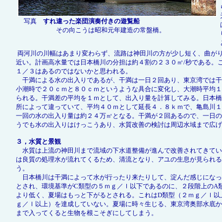
写真
すれ違った楽団演奏付きの遊覧船
その向こうは昭和元年建造の常盤橋。
両河川の川幅はあまり変わらず、流路は神田川の方が少し短く、曲が
近い。計画高水量では日本橋川の分担は約４割の２３０㎥/秒である。
１／３はあるのではないかと思われる。
干満による水の出入りであるが、干満は一日２回あり、東京湾では干
小潮時で２０ｃｍと８０ｃｍというような具合に変化し、大潮時平均１
られる。干満差の平均を１ｍとして、出入り量を計算してみる。日本橋
所によって違っていて、平均４０ｍとして延長４．８ｋｍで、亀島川１
一回の水の出入り量は約２４万㎥となる。干満が２回あるので、一日の
うでも水の出入りはけっこうあり、水質改善の検討は周辺水域まで広げ
３，水質と景観
水質は上流の神田川まで流域の下水道整備が進んで改善されてきてい
は良質の処理水が流れてくるため、清流となり、アユの生息が見られる
う。
日本橋川は干満によって水が行ったり来たりして、淀んだ感じになっ
とされ、環境基準がC類型の５ｍｇ／ｌ以下であるのに、２段階上のA
より低く、夏場はもっと下がるとされる。これはD類型（２ｍｇ／ｌ以
ｇ／ｌ以上）を達成していない。夏場に時々生じる、東京湾奥部水底か
まで入ってくると生物を根こそぎにしてしまう。