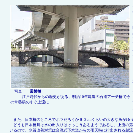
写真
常磐橋
江戸時代からの歴史がある。明治10年建造の石造アーチ橋で今
の常盤橋のすぐ上流に
また、日本橋のところでボラだろうか６０cmくらいの大きな魚がゆ
どうも日本橋川は水の出入りはけっこうあるようであるし、上流の落
いるので、水質改善対策は合流式下水道からの雨天時に排出される越流