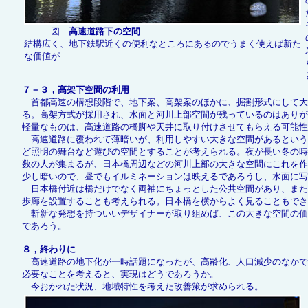
図
高速道路下の空間
結構広く、地下鉄駅近くの便利なところにあるのでうまく使えば新た
な価値が
７－３，高架下空間の利用
首都高速の構想段階で、地下案、高架案のほかに、掘割形式にして大
る。高架方式が採用され、水面と河川上部空間が残っているのはありが
軽量なものは、高速道路の橋脚や天井に取り付けさせてもらえる可能性
高速道路に覆われて薄暗いが、利用しやすい大きな空間があるという
ど照明の舞台など遊びの空間とすることが考えられる。夜が長い冬の時
数の人が集まるが、日本橋周辺などの河川上部の大きな空間にこれを作
少し暗いので、昼でもイルミネーションは映えるであろうし、水面に
日本橋付近は橋だけでなく両袖にちょっとした公共空間があり、また
歩廊を設置することも考えられる。日本橋を横からよく見ることもでき
斬新な発想を持ついいデザイナーが取り組めば、この大きな空間の価
であろう。
８，終わりに
高速道路の地下化が一時話題になったが、高齢化、人口減少のなかで
必要なことを考えると、実現はどうであろうか。
今おかれた状況、地域特性を考えた改善策が求められる。