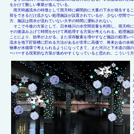
をかけて難しい事業が進んでいる。
雨天時越流水の特徴として雨天時に瞬間的に大量の下水が発生するこ
荷をできるだけ流さない処理施設が設置されているが、少ない空間で一
方、施設は雨水が流れていない大半の時間に運転されない。
そこで今後の方策として、日本橋川の水空間容量を利用し、雨天時に
その後汲み上げて時間をかけて再処理する方策が考えられる。処理施設
ことにより、効率が上がる。また溶存酸素を増やすなど施設の処理レベ
流水を地下貯留槽に貯める方法があるが非常に高価で、将来お金の余裕
物事が水循環で考えられるようになってきて、また河川と下水道の国の
ーバーする現実的な方策が進めやすくなっていると思われ、こういう