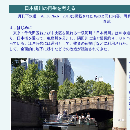
日本橋川の再生を考える
月刊下水道 Vol.36 No.6 2013に掲載されたものと同じ内容
泰武
１，はじめに
東京・千代田区および中央区を流れる一級河川「日本橋川」はJR水
り、日本橋を通って、亀島川を分川し、隅田川に注ぐ延長約４．８ｋｍ
っている。江戸時代には運河として、物資の荷揚げなどに利用された。
して、全面的に地下に移すなどその改造が議論されてきた。