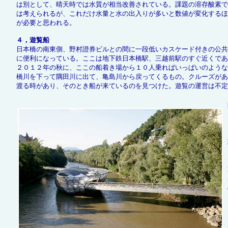
は別として、晴天時では水質が相当改善されている。課題の溶存酸素で
は考えられるが、これだけ水量と水の出入りが多いと数値が変化するほ
が必要と思われる。
４，遊覧船
日本橋の南東側、野村證券ビルとの間に一段低いカスケード付きの公共
に便利になっている。ここは地下鉄日本橋駅、三越前駅のすぐ近くであ
２０１２年の秋に、ここの船着き場から１０人乗ればいっぱいのような
橋川を下って隅田川に出て、亀島川から戻ってくるもの。クルーズがあ
渡る時があり、そのとき船が来ているのを見つけた。遊覧の運営は不定