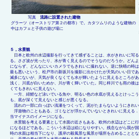
写真
流路に設置された建物
グラーツ（オーストリア第２の都市）で。カタツムリのような建物の
中はカフェと子供の遊び場に
５，水景観
日本と欧州の水辺撮影を行ってきて感ずることは、水がきれいに写る
る。さざ波が光ったり、水が青く見えるのでそうなのだろうか。どんよ
にならず、どんなにいいカメラでもきれいに撮れない。逆に快晴の時は
最も悪いという、松戸市の新坂川を撮影に出かけたが天気のいい日で
滅多にないが、天気が良くなくても水が輝いたように見えるところがあ
浅く、川底が白いためか、川が青く輝いていた。同じ梓川でも雨の後は
くてもきれいに見えない。
一方、緋鯉など泳いでいる魚や、明るい色の水底が見えるとけっこう
も、底が深くて見えないと感じが悪くなる。
流れの一部に白っぽい浅瀬をつくって、泥がたまらないようにきれい
浮遊物のこともある、ゴミなどが浮かんでいないときれいに見える．
当マイナスのイメージになる。
水景観を考える要素として水面の近さもある、欧州の水辺はどこに行
になるほどである。こういう水辺は絵になりやすい。残念ながら我が国
時の水面は相当下になり、護岸の殺風景な風景が場所を占めることとな
り、干満の差が岸辺と水面の離れを助長する。